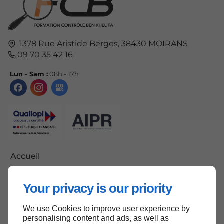
1378 Rue Aristide Berges,
38430
MOIRANS
09 70 35 42 16
Lun - Sam :
08h - 17h
Accueil
Contactez-nous
Your privacy is our priority
Mentions légales
Plan du site
We use Cookies to improve user experience by
personalising content and ads, as well as