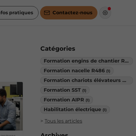
nfos pratiques
Contactez-nous
Catégories
Formation engins de chantier R482
Formation nacelle R486
(1)
Formation chariots élévateurs R489
Formation SST
(1)
Formation AIPR
(1)
Habilitation électrique
(1)
Tous les articles
Archives