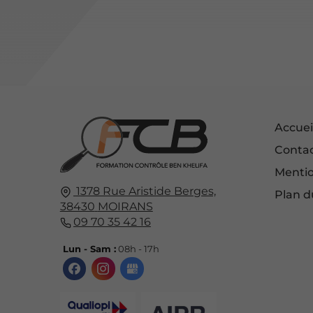
Accuei
Conta
Mentio
1378 Rue Aristide Berges,
Plan d
38430
MOIRANS
09 70 35 42 16
Lun - Sam :
08h - 17h