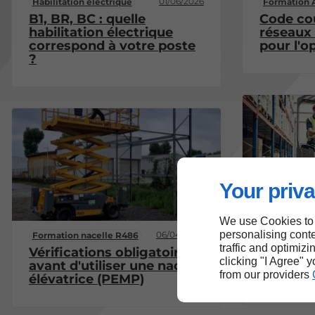
01/06/2026
Habilitation électrique
Formation 
B1, BR, BC : quelle
Code co
habilitation électrique
réseaux
correspond à votre poste
pour l'o
?
Your priva
We use Cookies to
Formation c
personalising conte
02/02/2026
06/04/2026
Formation nacelle R486
traffic and optimizi
Devenir 
Vérifications obligatoires
clicking "I Agree" 
avec le 
avant d'utiliser une nacelle
from our providers
R489
élévatrice (PEMP)