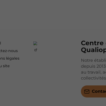
Centre 
l
Qualio
ctez-nous
ns légales
Notre établ
u site
depuis 2013
au travail,
collectivité
Conta