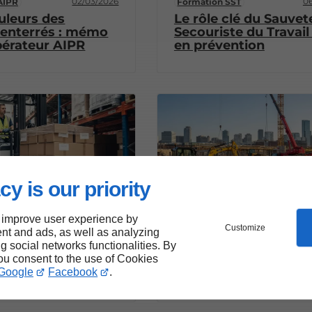
02/03/2026
06
AIPR
Formation SST
uleurs des
Le rôle clé du Sauvet
 enterrés : mémo
Secouriste du Travail
pérateur AIPR
en prévention
cy is our priority
 improve user experience by
hariots élévateurs R489
Formation engins de chantier 
Customize
nt and ads, as well as analyzing
11/12/2025
ng social networks functionalities. By
un cariste d'élite
Comment choisir la 
you consent to the use of Cookies
certificat CACES®
catégorie CACES® R
Google
Facebook
.
pour vos chantiers ?