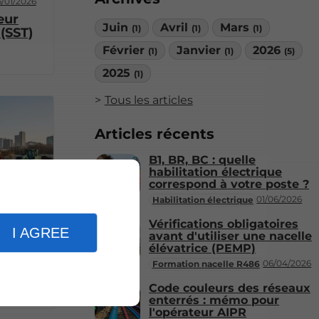
/01/2026
eur
Juin
Avril
Mars
(1)
(1)
(1)
 (SST)
Février
Janvier
2026
(1)
(1)
(5)
2025
(1)
Tous les articles
Articles récents
B1, BR, BC : quelle
habilitation électrique
correspond à votre poste ?
01/06/2026
Habilitation électrique
Vérifications obligatoires
R482
I AGREE
avant d'utiliser une nacelle
élévatrice (PEMP)
bonne
06/04/2026
Formation nacelle R486
482
Code couleurs des réseaux
enterrés : mémo pour
l'opérateur AIPR