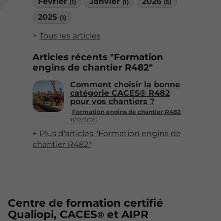
Février
Janvier
2026
(1)
(1)
(5)
2025
(1)
Tous les articles
Articles récents "Formation
engins de chantier R482"
Comment choisir la bonne
catégorie CACES® R482
pour vos chantiers ?
Formation engins de chantier R482
11/12/2025
Plus d'articles "Formation engins de
chantier R482"
Centre de formation certifié
Qualiopi, CACES
et AIPR
®